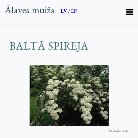
Ālaves muiža
LV
/
EN
BALTĀ SPIREJA
© stadisim.lv