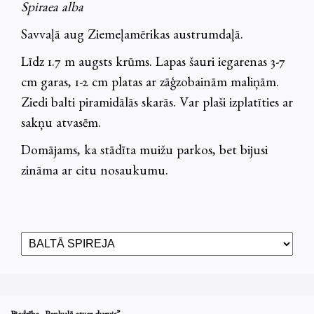
Spiraea alba
Savvaļā aug Ziemeļamērikas austrumdaļā.
Līdz 1.7 m augsts krūms. Lapas šauri iegarenas 3-7
cm garas, 1-2 cm platas ar zāģzobainām maliņām.
Ziedi balti piramidālās skarās. Var plaši izplatīties ar
sakņu atvasēm.
Domājams, ka stādīta muižu parkos, bet bijusi
zināma ar citu nosaukumu.