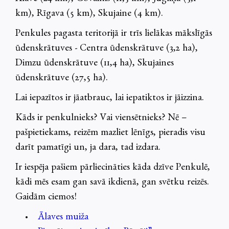
km), Rīgava (5 km), Skujaine (4 km).
Penkules pagasta teritorijā ir trīs lielākas mākslīgās
ūdenskrātuves - Centra ūdenskrātuve (3,2 ha),
Dimzu ūdenskrātuve (11,4 ha), Skujaines
ūdenskrātuve (27,5 ha).
Lai iepazītos ir jāatbrauc, lai iepatiktos ir jāizzina.
Kāds ir penkulnieks? Vai viensētnieks? Nē –
pašpietiekams, reizēm mazliet lēnīgs, pieradis visu
darīt pamatīgi un, ja dara, tad izdara.
Ir iespēja pašiem pārliecināties kāda dzīve Penkulē,
kādi mēs esam gan savā ikdienā, gan svētku reizēs.
Gaidām ciemos!
Ālaves muiža