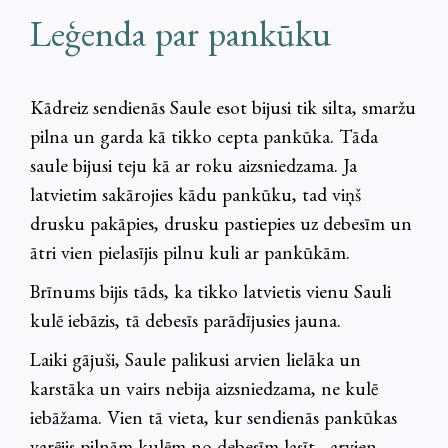
Leģenda par pankūku
Kādreiz sendienās Saule esot bijusi tik silta, smaržu
pilna un garda kā tikko cepta pankūka. Tāda
saule bijusi teju kā ar roku aizsniedzama. Ja
latvietim sakārojies kādu pankūku, tad viņš
drusku pakāpies, drusku pastiepies uz debesīm un
ātri vien pielasījis pilnu kuli ar pankūkām.
Brīnums bijis tāds, ka tikko latvietis vienu Sauli
kulē iebāzis, tā debesīs parādījusies jauna.
Laiki gājuši, Saule palikusi arvien lielāka un
karstāka un vairs nebija aizsniedzama, ne kulē
iebāžama. Vien tā vieta, kur sendienās pankūkas