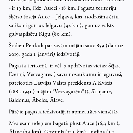
Bukaišu pagastiem. Līdz novada centram - Dobelei
- ir 19 km, līdz Aucei - 18 km. Pagasta teritoriju
šķērso šoseja Auce – Jelgava, kas nodrošina ērtu
satiksmi gan uz Jelgavu (42 km), gan uz valsts
galvaspilsētu Rīgu (80 km).
Šodien Penkuli par savām mājām sauc 859 (dati uz
2019. gada 1. janvāri) iedzīvotāji.
Pagasta teritorijā ir vēl 7 apdzīvotas vietas: Sējas,
Ezeriņi, Vecvagares ( savu nosaukumu ir ieguvusi,
pateicoties Latvijas Valsts prezidenta A.Kvieša
(1881.-1941.) mājām "Vecvagarēm”)), Skujaine,
Baldonas, Ābeles, Ālave.
Pārējie pagasta iedzīvotāji ir apmetušies viensētās.
Mēs esam ūdeņiem bagāti: plūst Auce (16,3 km ),
Ālave (24 km), Govainis (11,5 km), Jugliņa (5,1