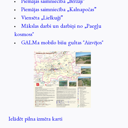
Piemājas saimniecība „Bērzāji”
Piemājas saimniecība „Kalnapočas”
Viensēta „Lielkuģi”
Mākslas darbi un darbiņi no „Paegļu
kosmoss"
GALMa mobilo bišu gultas "Aizvējos"
Ielādēt pilna izmēra karti