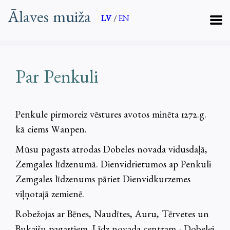
Ālaves muiža
LV
/
EN
Par Penkuli
Penkule pirmoreiz vēstures avotos minēta 1272.g.
kā ciems Wanpen.
Mūsu pagasts atrodas Dobeles novada vidusdaļā,
Zemgales līdzenumā. Dienvidrietumos ap Penkuli
Zemgales līdzenums pāriet Dienvidkurzemes
viļņotajā zemienē.
Robežojas ar Bēnes, Naudītes, Auru, Tērvetes un