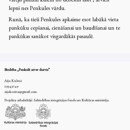
varējis pilnām kulēm no debesīm lasīt , arvien
lepni nes Penkules vārdu.
Runā, ka tieši Penkules apkaime esot labākā vieta
pankūku cepšanai, cienāšanai un baudīšanai un te
pankūkas sanākot visgardākās pasaulē.
Biedrība „Penkulē atver durvis”
Aija Kočina
29343749
aijakocina@gmail.com.
Projekta atbalstītāji: Sabiedrības integrācijas fonds un Kultūras ministrija.